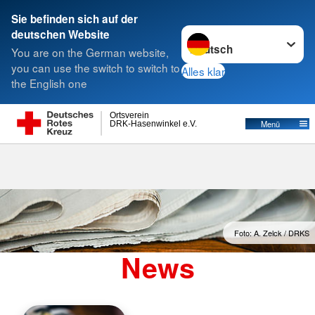
Sie befinden sich auf der
Sprache wechseln zu
deutschen Website
Suche
You are on the German website,
you can use the switch to switch to
Alles klar
the English one
Ortsverein
Menü
DRK-Hasenwinkel e.V.
Foto: A. Zelck / DRKS
News