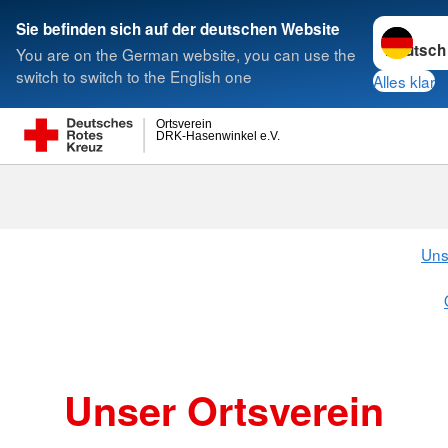
Sprache w
Sie befinden sich auf der deutschen Website
You are on the German website, you can use the
Suche
switch to switch to the English one
Alles klar
Ortsverein
DRK-Hasenwinkel e.V.
Über uns
Uns
Unser Ortsverein