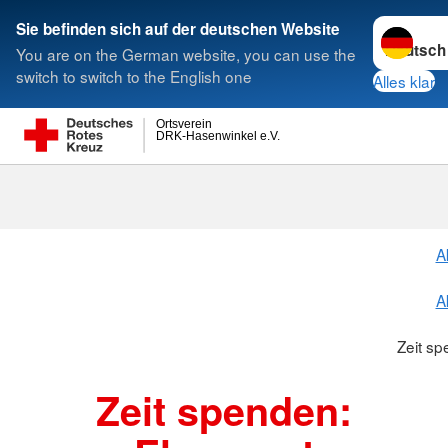
Sprache w
Sie befinden sich auf der deutschen Website
You are on the German website, you can use the
Suche
switch to switch to the English one
Alles klar
Ortsverein
DRK-Hasenwinkel e.V.
Zeit spenden
A
A
Zeit s
Zeit spenden: