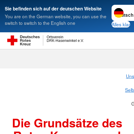
Sprache w
Sie befinden sich auf der deutschen Website
You are on the German website, you can use the
Suche
switch to switch to the English one
Alles klar
Ortsverein
DRK-Hasenwinkel e.V.
Grundsätze
Uns
Selb
G
Die Grundsätze des