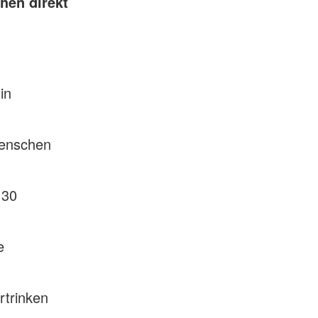
hen direkt
in
Menschen
 30
e
rtrinken