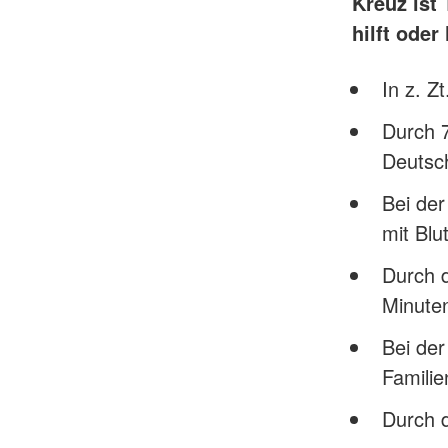
Kreuz ist
hilft oder 
In z. Z
Durch 7
Deutsc
Bei de
mit Blu
Durch 
Minute
Bei der
Famili
Durch 