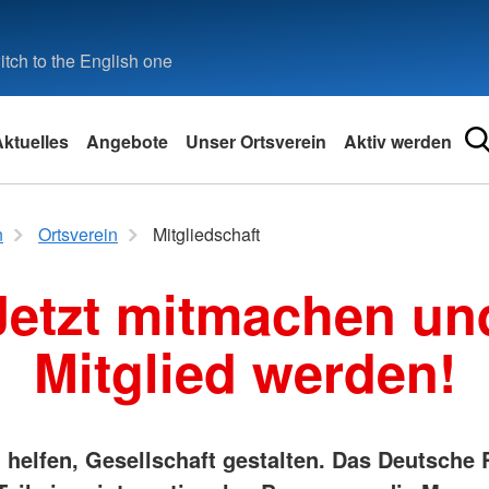
tch to the English one
ktuelles
Angebote
Unser Ortsverein
Aktiv werden
Diverses
n
Ortsverein
Mitgliedschaft
EH
Krankenpflegedepot
Jetzt mitmachen un
Mitglied werden!
helfen, Gesellschaft gestalten. Das Deutsche 