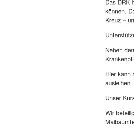
Das DRK hi
können. Da
Kreuz – un
Unterstütze
Neben den 
Krankenpf
Hier kann 
ausleihen.
Unser Kurs
Wir beteil
Maibaumfe