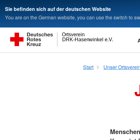
Sie befinden sich auf der deutschen Website
You are on the German website, you can use the switch to swi
Ortsverein
A
DRK-Hasenwinkel e.V.
Aktuelles
Engagement
Ortsverein
Aktiv werden
Kurse
Selbstverständnis
Start
Unser Ortsverei
News
Blutspende
Über uns
Zeit spenden: Ehrenamt
Rotkreuzkurs Fit in 
Grundsätze
Termine
Chronik Heiligendorf-Hattorf
Spenden
Gedächtnistraining
Leitbild
Reisen
Bilder-Chronik Heiligendorf-Hattorf
Blut spenden
Presse
Chronik Barnstorf-Hehlingen-
Kleiner Lebensretter
Nordsteimke
Archiv
Vorstand
Ehrenamt
Mitgliedschaft
Menschen 