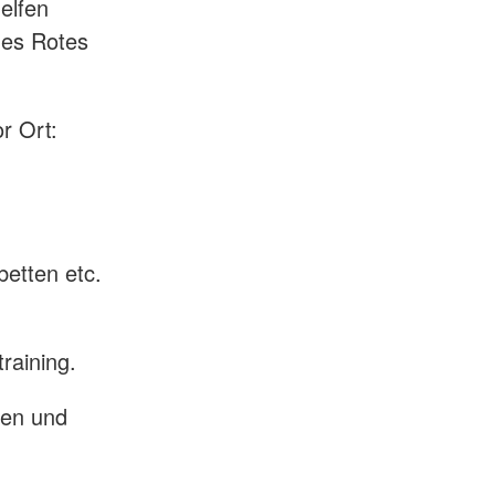
elfen
hes Rotes
or Ort:
betten etc.
raining.
ten und