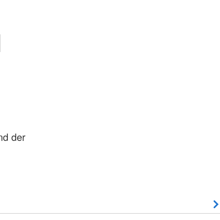
N
nd der