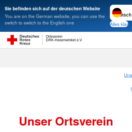
Sprache w
Sie befinden sich auf der deutschen Website
You are on the German website, you can use the
Suche
switch to switch to the English one
Alles klar
Ortsverein
DRK-Hasenwinkel e.V.
Über uns
Uns
Unser Ortsverein